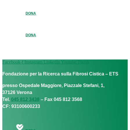
DONA
DONA
Facebook-f
Instagram
Linkedin
Youtube
Tiktok
Fondazione per la Ricerca sulla Fibrosi Cistica – ETS
presso Ospedale Maggiore, Piazzale Stefani, 1,
37126 Verona
Tel.
045 812 3438
– Fax 045 812 3568
CF: 93100600233