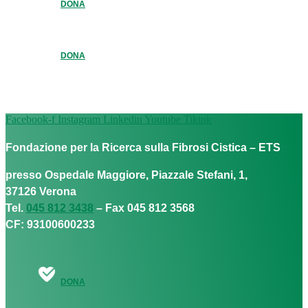
DONA
DONA
Facebook-f
Instagram
Linkedin
Youtube
Tiktok
Fondazione per la Ricerca sulla Fibrosi Cistica – ETS
presso Ospedale Maggiore, Piazzale Stefani, 1,
37126 Verona
Tel.
045 812 3438
– Fax 045 812 3568
CF: 93100600233
DONA