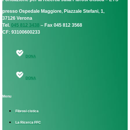
presso Ospedale Maggiore, Piazzale Stefani, 1,
37126 Verona
Tel.
045 812 3438
– Fax 045 812 3568
CF: 93100600233
DONA
DONA
Menu
Fibrosi cistica
La Ricerca FFC