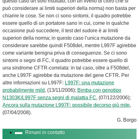
questo caso un solo risultato, con un livello di cloro che si
può considerare ai limiti superiori della norma) non basta per
chiarire le cose. Se non ci sono sintomi, il quadro potrebbe
essere quello di un portatore sano in cui, come in qualche
occasione può succedere, il test del sudore è ai limiti
superiori della norma; in questo caso l’unica mutazione da
considerare sarebbe quindi F508del, mentre L997F agirebbe
come variante benigna priva di conseguenze. Se ci sono
sintomi o segni di FC, il quadro potrebbe essere quello di
una sindrome CFTR-correlata: in tal caso, oltre a F508del,
anche L997F agirebbe da mutazione del gene CFTR. Per
altre informazioni su L997F:
L997F: una mutazione
probabilmente mild
, (13/11/2006);
Bimba con genotipo
N1303K/L997F senza segni di malattia FC
, (07/122/2006);
Ancora sulla mutazione L997F: possibile decorso più mite
,
(07/04/2008).
G. Borgo
Rimani in contatto