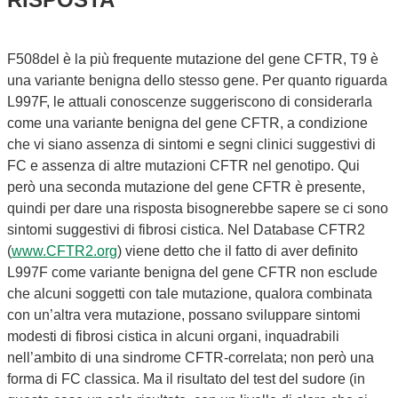
F508del è la più frequente mutazione del gene CFTR, T9 è
una variante benigna dello stesso gene. Per quanto riguarda
L997F, le attuali conoscenze suggeriscono di considerarla
come una variante benigna del gene CFTR, a condizione
che vi siano assenza di sintomi e segni clinici suggestivi di
FC e assenza di altre mutazioni CFTR nel genotipo. Qui
però una seconda mutazione del gene CFTR è presente,
quindi per dare una risposta bisognerebbe sapere se ci sono
sintomi suggestivi di fibrosi cistica. Nel Database CFTR2
(
www.CFTR2.org
) viene detto che il fatto di aver definito
L997F come variante benigna del gene CFTR non esclude
che alcuni soggetti con tale mutazione, qualora combinata
con un’altra vera mutazione, possano sviluppare sintomi
modesti di fibrosi cistica in alcuni organi, inquadrabili
nell’ambito di una sindrome CFTR-correlata; non però una
forma di FC classica. Ma il risultato del test del sudore (in