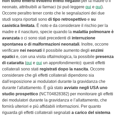
non sono emersi evidenti effetti negativi
per la madre o il
neonato, attribuibili ai farmaci (si può leggere
qui
e
qui
).
Occorre peraltro tener conto che le segnalazioni dei due
studi sopra riportati sono
di tipo retrospettivo
e
su
casistica limitata
. È noto e da considerare il rischio per la
madre e il nascituro, specie quando la
malattia polmonare è
avanzata
o ci sono stati precedenti di
interruzione
spontanea o di malformazioni neonatali
.
Inoltre, occorre
verificare
nei neonati
il possibile aumento degli
enzimi
epatici
e,
con
una visita oftalmologica, la possibile
presenza
di cataratta
(
qui
e
qui
un approfondimento): questi effetti
collaterali sono stati
registrati dopo la nascita
. Occorre
considerare che gli effetti collaterali dipendono sia
dall'esposizione ai modulatori durante la gravidanza che
durante l'
allattamento
.
È già stato
avviato negli USA uno
studio prospettico
(NCT04828382) per monitorare gli effetti
dei modulatori durante la gravidanza e l’
allattamento
, che
fornirà ulteriori e più affidabili informazioni. Per quanto
riguarda gli effetti collaterali segnalati
a carico del sistema