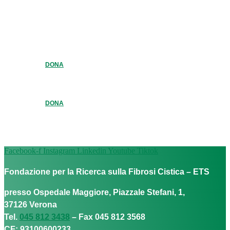
DONA
DONA
Facebook-f
Instagram
Linkedin
Youtube
Tiktok
Fondazione per la Ricerca sulla Fibrosi Cistica – ETS
presso Ospedale Maggiore, Piazzale Stefani, 1,
37126 Verona
Tel.
045 812 3438
– Fax 045 812 3568
CF: 93100600233