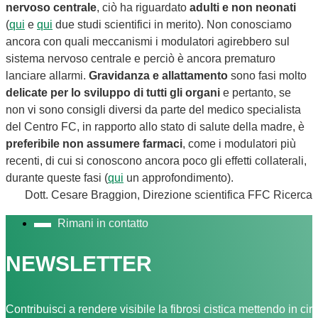
nervoso centrale
, ciò ha riguardato
adulti e non neonati
(
qui
e
qui
due studi scientifici in merito). Non conosciamo
ancora
con
quali meccanismi i modulatori agirebbero sul
sistema nervoso centrale e perciò è ancora prematuro
lanciare allarmi.
Gravidanza e
allattamento
sono fasi molto
delicate per lo sviluppo di tutti gli organi
e pertanto, se
non vi sono consigli diversi da parte del medico specialista
del Centro FC, in rapporto allo stato di salute della madre, è
preferibile non assumere farmaci
, come i modulatori più
recenti, di cui si conoscono ancora poco gli effetti collaterali,
durante queste fasi (
qui
un approfondimento).
Dott. Cesare Braggion, Direzione scientifica FFC Ricerca
Rimani in contatto
NEWSLETTER
Contribuisci a rendere visibile la fibrosi cistica mettendo in cir