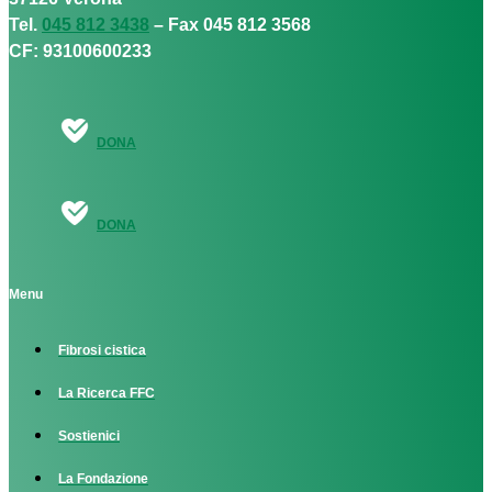
Tel.
045 812 3438
– Fax 045 812 3568
CF: 93100600233
DONA
DONA
Menu
Fibrosi cistica
La Ricerca FFC
Sostienici
La Fondazione