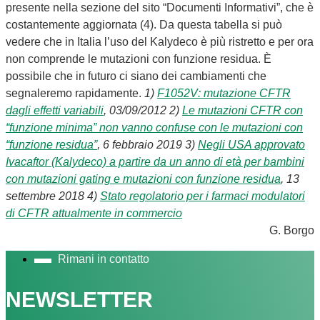
presente nella sezione del sito “Documenti Informativi”, che è
costantemente aggiornata (4). Da questa tabella si può
vedere che in Italia l’uso del Kalydeco è più ristretto e per ora
non comprende le mutazioni con funzione residua. È
possibile che in futuro ci siano dei cambiamenti che
segnaleremo rapidamente.
1)
F1052V: mutazione CFTR
dagli effetti variabili
, 03/09/2012
2)
Le mutazioni CFTR con
“funzione minima” non vanno confuse con le mutazioni con
“funzione residua”
, 6 febbraio 2019
3)
Negli USA approvato
Ivacaftor (Kalydeco) a partire da un anno di età per bambini
con mutazioni gating e mutazioni con funzione residua
, 13
settembre 2018
4)
Stato regolatorio per i farmaci modulatori
di CFTR attualmente in commercio
G. Borgo
Rimani in contatto
NEWSLETTER