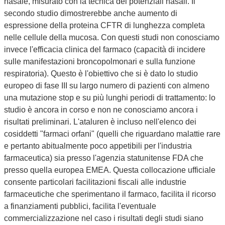
nasale, misurato con la tecnica dei potenziali nasali. Il
secondo studio dimostrerebbe anche aumento di
espressione della proteina CFTR di lunghezza completa
nelle cellule della mucosa. Con questi studi non conosciamo
invece l'efficacia clinica del farmaco (capacità di incidere
sulle manifestazioni broncopolmonari e sulla funzione
respiratoria). Questo è l'obiettivo che si è dato lo studio
europeo di fase III su largo numero di pazienti con almeno
una mutazione stop e su più lunghi periodi di trattamento: lo
studio è ancora in corso e non ne conosciamo ancora i
risultati preliminari. L'ataluren è incluso nell'elenco dei
cosiddetti "farmaci orfani" (quelli che riguardano malattie rare
e pertanto abitualmente poco appetibili per l'industria
farmaceutica) sia presso l'agenzia statunitense FDA che
presso quella europea EMEA. Questa collocazione ufficiale
consente particolari facilitazioni fiscali alle industrie
farmaceutiche che sperimentano il farmaco, facilita il ricorso
a finanziamenti pubblici, facilita l'eventuale
commercializzazione nel caso i risultati degli studi siano