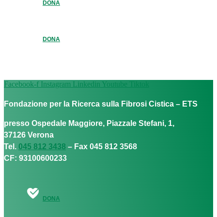
DONA
DONA
Facebook-f
Instagram
Linkedin
Youtube
Tiktok
Fondazione per la Ricerca sulla Fibrosi Cistica – ETS
presso Ospedale Maggiore, Piazzale Stefani, 1,
37126 Verona
Tel.
045 812 3438
– Fax 045 812 3568
CF: 93100600233
DONA