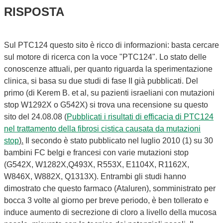
RISPOSTA
Sul PTC124 questo sito è ricco di informazioni: basta cercare
sul motore di ricerca con la voce "PTC124". Lo stato delle
conoscenze attuali, per quanto riguarda la sperimentazione
clinica, si basa su due studi di fase II già pubblicati. Del
primo (di Kerem B. et al, su pazienti israeliani con mutazioni
stop W1292X o G542X) si trova una recensione su questo
sito del 24.08.08 (
Pubblicati i risultati di efficacia di PTC124
nel trattamento della fibrosi cistica causata da mutazioni
stop
).
Il secondo è stato pubblicato nel luglio 2010 (1) su 30
bambini FC belgi e francesi con varie mutazioni stop
(G542X, W1282X,Q493X, R553X, E1104X, R1162X,
W846X, W882X, Q1313X). Entrambi gli studi hanno
dimostrato che questo farmaco (Ataluren), somministrato per
bocca 3 volte al giorno per breve periodo, è ben tollerato e
induce aumento di secrezione di cloro a livello della mucosa