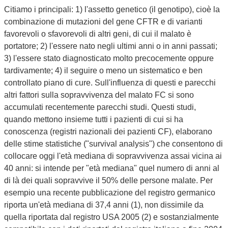
Citiamo i principali: 1) l'assetto genetico (il genotipo), cioè la
combinazione di mutazioni del gene CFTR e di varianti
favorevoli o sfavorevoli di altri geni, di cui il malato è
portatore; 2) l'essere nato negli ultimi anni o in anni passati;
3) l'essere stato diagnosticato molto precocemente oppure
tardivamente; 4) il seguire o meno un sistematico e ben
controllato piano di cure. Sull'influenza di questi e parecchi
altri fattori sulla sopravvivenza del malato FC si sono
accumulati recentemente parecchi studi. Questi studi,
quando mettono insieme tutti i pazienti di cui si ha
conoscenza (registri nazionali dei pazienti CF), elaborano
delle stime statistiche ("survival analysis") che consentono di
collocare oggi l'età mediana di sopravvivenza assai vicina ai
40 anni: si intende per "età mediana" quel numero di anni al
di là dei quali sopravvive il 50% delle persone malate. Per
esempio una recente pubblicazione del registro germanico
riporta un'età mediana di 37,4 anni (1), non dissimile da
quella riportata dal registro USA 2005 (2) e sostanzialmente