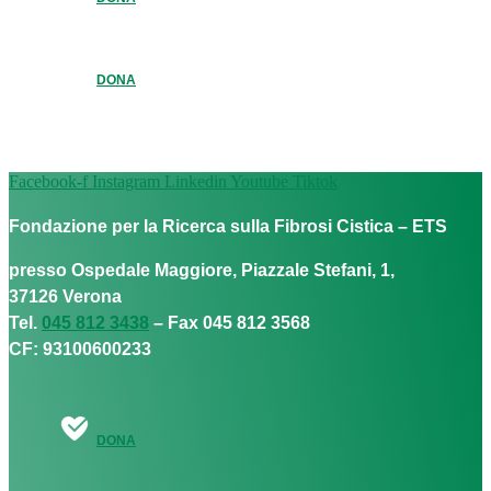
DONA
Facebook-f
Instagram
Linkedin
Youtube
Tiktok
Fondazione per la Ricerca sulla Fibrosi Cistica – ETS
presso Ospedale Maggiore, Piazzale Stefani, 1,
37126 Verona
Tel.
045 812 3438
– Fax 045 812 3568
CF: 93100600233
DONA