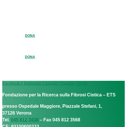
DONA
DONA
Facebook-f
Instagram
Linkedin
Youtube
Tiktok
Fondazione per la Ricerca sulla Fibrosi Cistica – ETS
presso Ospedale Maggiore, Piazzale Stefani, 1,
37126 Verona
Tel.
045 812 3438
– Fax 045 812 3568
CF: 93100600233