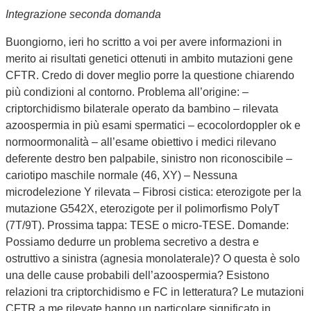
Integrazione seconda domanda
Buongiorno, ieri ho scritto a voi per avere informazioni in
merito ai risultati genetici ottenuti in ambito mutazioni gene
CFTR. Credo di dover meglio porre la questione chiarendo
più condizioni al contorno. Problema all’origine: –
criptorchidismo bilaterale operato da bambino – rilevata
azoospermia in più esami spermatici – ecocolordoppler ok e
normoormonalità – all’esame obiettivo i medici rilevano
deferente destro ben palpabile, sinistro non riconoscibile –
cariotipo maschile normale (46, XY) – Nessuna
microdelezione Y rilevata – Fibrosi cistica: eterozigote per la
mutazione G542X, eterozigote per il polimorfismo PolyT
(7T/9T). Prossima tappa: TESE o micro-TESE. Domande:
Possiamo dedurre un problema secretivo a destra e
ostruttivo a sinistra (agnesia monolaterale)? O questa è solo
una delle cause probabili dell’azoospermia? Esistono
relazioni tra criptorchidismo e FC in letteratura? Le mutazioni
CFTR a me rilevate hanno un particolare significato in