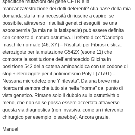
specifiche mutazioni del gene CFTR e la
mancanza/ostruzione dei dotti deferenti? Alla base della mia
domanda sta la mia necessità di riuscire a capire, se
possibile, attraverso i risultati genetici eseguiti, se una
azoospermia (la mia nella fattispecie) può essere definita
con certezza di natura ostruttiva. Il referto dice: “Cariotipo
maschile normale (46, XY) – Risultati per Fibrosi cistica:
eterozigote per la mutazione G542X (esone 11) che
comporta la sostituzione dell’aminoacido Glicina in
posizione 542 della catena aminoacidica con un codone di
stop + eterozigote per il polimorfismo PolyT (7T/9T) –
Nessuna microdelezione Y rilevata”. Da una breve mia
ricerca mi sembra che tutto sia nella “norma” dal punto di
vista genetico. Rimane solo il dubbio sulla ostruttività o
meno, che non so se possa essere accertata attraverso
questa via diagnostica (non invasiva, come un intervento
chirurgico per esempio lo sarebbe). Ancora grazie.
Manuel