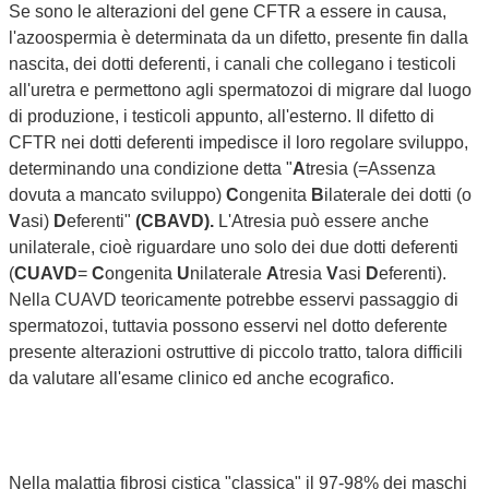
Se sono le alterazioni del gene CFTR a essere in causa,
l'azoospermia è determinata da un difetto, presente fin dalla
nascita, dei dotti deferenti, i canali che collegano i testicoli
all'uretra e permettono agli spermatozoi di migrare dal luogo
di produzione, i testicoli appunto, all'esterno. Il difetto di
CFTR nei dotti deferenti impedisce il loro regolare sviluppo,
determinando una condizione detta "
A
tresia (=Assenza
dovuta a mancato sviluppo)
C
ongenita
B
ilaterale dei dotti (o
V
asi)
D
eferenti"
(CBAVD).
L'Atresia può essere anche
unilaterale, cioè riguardare uno solo dei due dotti deferenti
(
CUAVD
=
C
ongenita
U
nilaterale
A
tresia
V
asi
D
eferenti).
Nella CUAVD teoricamente potrebbe esservi passaggio di
spermatozoi, tuttavia possono esservi nel dotto deferente
presente alterazioni ostruttive di piccolo tratto, talora difficili
da valutare all'esame clinico ed anche ecografico.
Nella malattia fibrosi cistica "classica" il 97-98% dei maschi