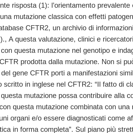
te risposta (1): l’orientamento prevalent
a mutazione classica con effetti patogeni.
atabase CFTR2, un archivio di informazioni
A questa valutazione, clinici e ricercatori c
 con questa mutazione nel genotipo e indaga
a CFTR prodotta dalla mutazione. Non si pu
l gene CFTR porti a manifestazioni simili a 
to scritto in inglese nel CFTR2: “Il fatto d
 questa mutazione possa contribuire alla com
etti con questa mutazione combinata con un
cuni organi e/o essere diagnosticati come 
istica in forma completa”. Sul piano più stre