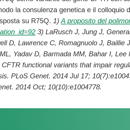
odo la consulenza genetica e il colloquio di
isposta su R75Q.
1)
A proposito del polim
ation_id=92
3) LaRusch J, Jung J, Genera
ll D, Lawrence C, Romagnuolo J, Baillie 
lz ML, Yadav D, Barmada MM, Bahar I, Le
CFTR functional variants that impair regu
ibrosis. PLoS Genet. 2014 Jul 17; 10(7):e10
enet. 2014 Oct; 10(10):e1004778.