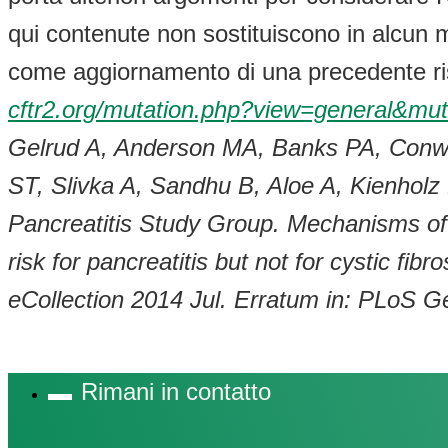
qui contenute non sostituiscono in alcun m
come aggiornamento di una precedente r
cftr2.org/mutation.php?view=general&mut
Gelrud A, Anderson MA, Banks PA, Conwe
ST, Slivka A, Sandhu B, Aloe A, Kienho
Pancreatitis Study Group. Mechanisms of 
risk for pancreatitis but not for cystic f
eCollection 2014 Jul. Erratum in: PLoS G
Rimani in contatto