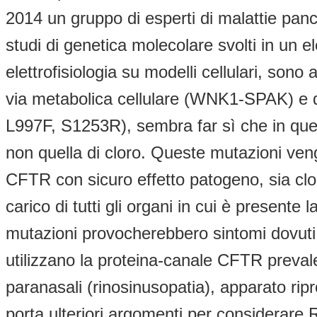
2014 un gruppo di esperti di malattie panc
studi di genetica molecolare svolti in un
elettrofisiologia su modelli cellulari, son
via metabolica cellulare (WNK1-SPAK) e 
L997F, S1253R), sembra far sì che in quest
non quella di cloro. Queste mutazioni v
CFTR con sicuro effetto patogeno, sia clor
carico di tutti gli organi in cui è prese
mutazioni provocherebbero sintomi dovuti s
utilizzano la proteina-canale CFTR prevale
paranasali (rinosinusopatia), apparato ripro
porta ulteriori argomenti per considerare