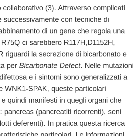
collaborativo (3). Attraverso complicati
, e successivamente con tecniche di
are abbinamento di un gene che regola una
 a R75Q ci sarebbero R117H,D1152H,
R riguardi la secrezione di bicarbonato e
ta per
Bicarbonate Defect
. Nelle mutazioni
ifettosa e i sintomi sono generalizzati a
gene WNK1-SPAK, queste particolari
e quindi manifesti in quegli organi che
pancreas (pancreatiti ricorrenti), seni
otti deferenti). In pratica questa ricerca
teristiche particolari. Le informazioni