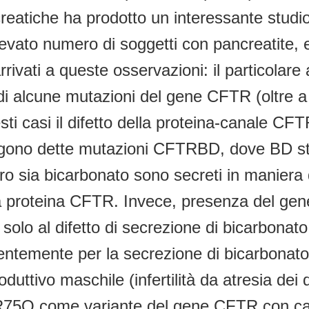
reatiche ha prodotto un interessante studio 
 elevato numero di soggetti con pancreatite
o arrivati a queste osservazioni: il particol
di alcune mutazioni del gene CFTR (oltre
i casi il difetto della proteina-canale CFT
engono dette mutazioni CFTRBD, dove BD s
o sia bicarbonato sono secreti in maniera d
nte la proteina CFTR. Invece, presenza del 
olo al difetto di secrezione di bicarbonato 
ntemente per la secrezione di bicarbonato: 
duttivo maschile (infertilità da atresia dei d
 R75Q come variante del gene CFTR con carat