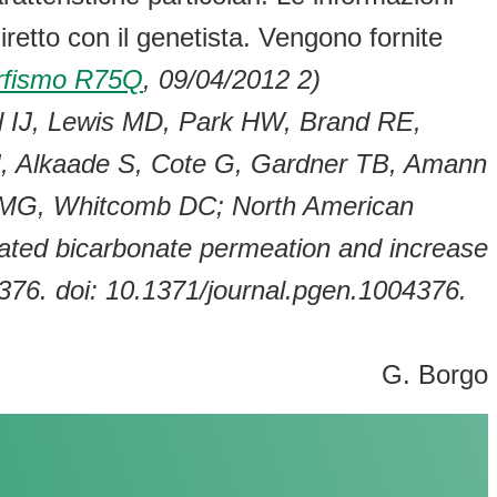
retto con il genetista. Vengono fornite
orfismo R75Q
, 09/04/2012
2)
l IJ, Lewis MD, Park HW, Brand RE,
J, Alkaade S, Cote G, Gardner TB, Amann
e MG, Whitcomb DC; North American
lated bicarbonate permeation and increase
04376. doi: 10.1371/journal.pgen.1004376.
G. Borgo