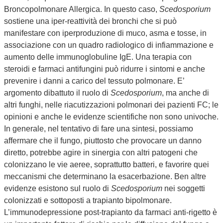
Broncopolmonare Allergica. In questo caso,
Scedosporium
sostiene una iper-reattività dei bronchi che si può
manifestare con iperproduzione di muco, asma e tosse, in
associazione con un quadro radiologico di infiammazione e
aumento delle immunoglobuline IgE. Una terapia con
steroidi e farmaci antifungini può ridurre i sintomi e anche
prevenire i danni a carico del tessuto polmonare. E’
argomento dibattuto il ruolo di
Scedosporium
, ma anche di
altri funghi, nelle riacutizzazioni polmonari dei pazienti FC; le
opinioni e anche le evidenze scientifiche non sono univoche.
In generale, nel tentativo di fare una sintesi, possiamo
affermare che il fungo, piuttosto che provocare un danno
diretto, potrebbe agire in sinergia con altri patogeni che
colonizzano le vie aeree, soprattutto batteri, e favorire quei
meccanismi che determinano la esacerbazione. Ben altre
evidenze esistono sul ruolo di
Scedosporium
nei soggetti
colonizzati e sottoposti a trapianto bipolmonare.
L’immunodepressione post-trapianto da farmaci anti-rigetto è