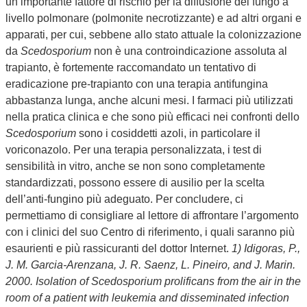
un importante fattore di rischio per la diffusione del fungo a
livello polmonare (polmonite necrotizzante) e ad altri organi e
apparati, per cui, sebbene allo stato attuale la colonizzazione
da
Scedosporium
non è una controindicazione assoluta al
trapianto, è fortemente raccomandato un tentativo di
eradicazione pre-trapianto con una terapia antifungina
abbastanza lunga, anche alcuni mesi. I farmaci più utilizzati
nella pratica clinica e che sono più efficaci nei confronti dello
Scedosporium
sono i cosiddetti azoli, in particolare il
voriconazolo. Per una terapia personalizzata, i test di
sensibilità in vitro, anche se non sono completamente
standardizzati, possono essere di ausilio per la scelta
dell’anti-fungino più adeguato. Per concludere, ci
permettiamo di consigliare al lettore di affrontare l’argomento
con i clinici del suo Centro di riferimento, i quali saranno più
esaurienti e più rassicuranti del dottor Internet.
1) Idigoras, P.,
J. M. Garcia-Arenzana, J. R. Saenz, L. Pineiro, and J. Marin.
2000. Isolation of Scedosporium prolificans from the air in the
room of a patient with leukemia and disseminated infection