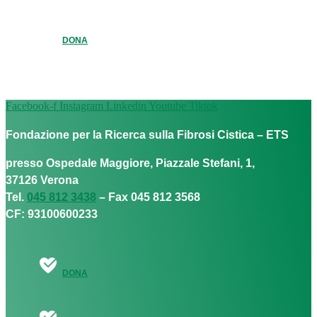
DONA
Facebook-f
Instagram
Linkedin
Youtube
Tiktok
Fondazione per la Ricerca sulla Fibrosi Cistica – ETS
presso Ospedale Maggiore, Piazzale Stefani, 1,
37126 Verona
Tel.
045 812 3438
– Fax 045 812 3568
CF: 93100600233
DONA