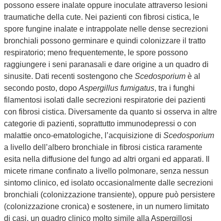
possono essere inalate oppure inoculate attraverso lesioni
traumatiche della cute. Nei pazienti con fibrosi cistica, le
spore fungine inalate e intrappolate nelle dense secrezioni
bronchiali possono germinare e quindi colonizzare il tratto
respiratorio; meno frequentemente, le spore possono
raggiungere i seni paranasali e dare origine a un quadro di
sinusite. Dati recenti sostengono che
Scedosporium
è al
secondo posto, dopo
Aspergillus fumigatus
, tra i funghi
filamentosi isolati dalle secrezioni respiratorie dei pazienti
con fibrosi cistica. Diversamente da quanto si osserva in altre
categorie di pazienti, soprattutto immunodepressi o con
malattie onco-ematologiche, l’acquisizione di
Scedosporium
a livello dell’albero bronchiale in fibrosi cistica raramente
esita nella diffusione del fungo ad altri organi ed apparati. Il
micete rimane confinato a livello polmonare, senza nessun
sintomo clinico, ed isolato occasionalmente dalle secrezioni
bronchiali (colonizzazione transiente), oppure può persistere
(colonizzazione cronica) e sostenere, in un numero limitato
di casi, un quadro clinico molto simile alla Aspergillosi