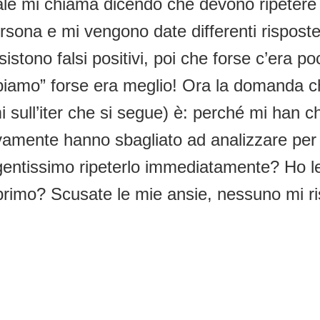
ale mi chiama dicendo che devono ripetere il
ersona e mi vengono date differenti risposte
esistono falsi positivi, poi che forse c’er
piamo” forse era meglio! Ora la domanda c
mi sull’iter che si segue) è: perché mi han
ivamente hanno sbagliato ad analizzare per 
rgentissimo ripeterlo immediatamente? Ho le
 primo? Scusate le mie ansie, nessuno mi ri