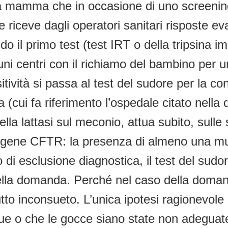
na mamma che in occasione di uno screenin
e riceve dagli operatori sanitari risposte e
 il primo test (test IRT o della tripsina im
uni centri con il richiamo del bambino per 
itività si passa al test del sudore per la con
(cui fa riferimento l’ospedale citato nella 
della lattasi sul meconio, attua subito, sull
el gene CFTR: la presenza di almeno una m
 di esclusione diagnostica, il test del sudor
 nella domanda. Perché nel caso della doman
tto inconsueto. L’unica ipotesi ragionevole
gue o che le gocce siano state non adeguate