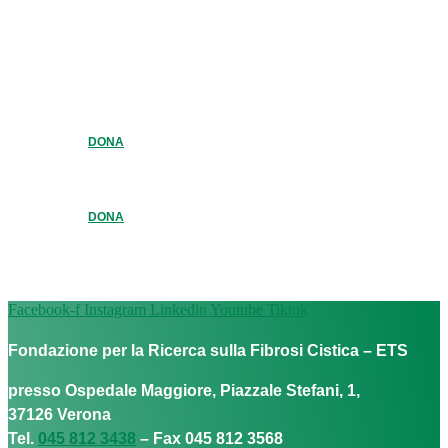
DONA
DONA
Facebook-f
Instagram
Linkedin
Youtube
Tiktok
Fondazione per la Ricerca sulla Fibrosi Cistica – ETS
presso Ospedale Maggiore, Piazzale Stefani, 1,
37126 Verona
Tel.
045 812 3438
– Fax 045 812 3568