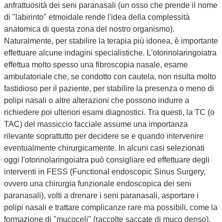
anfrattuosità dei seni paranasali (un osso che prende il nome
di "labirinto" etmoidale rende l'idea della complessità
anatomica di questa zona del nostro organismo).
Naturalmente, per stabilire la terapia più idonea, è importante
effettuare alcune indagini specialistiche. L'otorinolaringoiatra
effettua molto spesso una fibroscopia nasale, esame
ambulatoriale che, se condotto con cautela, non risulta molto
fastidioso per il paziente, per stabilire la presenza o meno di
polipi nasali o altre alterazioni che possono indurre a
richiedere poi ulteriori esami diagnostici. Tra questi, la TC (o
TAC) del massiccio facciale assume una importanza
rilevante soprattutto per decidere se e quando intervenire
eventualmente chirurgicamente. In alcuni casi selezionati
oggi l'otorinolaringoiatra può consigliare ed effettuare degli
interventi in FESS (Functional endoscopic Sinus Surgery,
ovvero una chirurgia funzionale endoscopica dei seni
paranasali), volti a drenare i seni paranasali, asportare i
polipi nasali e trattare complicanze rare ma possibili, come la
formazione di "mucoceli" (raccolte saccate di muco denso),