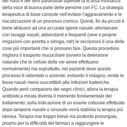
del naso e dei seni paranasali dipende la scarsa risonanza
della voce di buona parte delle persone con FC. La strategia
terapeutica di base consiste nell'evitare l'aggravamento e le
riacutizzazioni di un processo cronico. Quindi, fin da piccoli è
bene abituarsi ad una accurata igiene nasale: allontanare
con lavaggi nasali, abbondanti e frequenti (vere e proprie
irrigazioni con peretta o siringa, ndr) le secrezioni è una delle
cose più importanti che si possano fare. Questa procedura
migliora il trasporto mucociliare (ovvero la detersione
naturale che le cellule delle vie aeree effettuano
normalmente) ma soprattutto, nei pazienti dove questo
processo è rallentato o assente, evitando il ristagno, rende le
fosse nasali meno suscettibili alle infezioni batteriche.
Quando però compaiono dei segni clinici, allora la terapia
antibiotica mirata diventa il momento fondamentale del
trattamento: sulla indicazione di un esame colturale effettuato
dopo tampone nasale o sinusale verrà stabilita la terapia più
idonea. Terapia mai troppo breve ma piuttosto prolungata,
proprio per la difficoltà dei farmaci a raggiungere le