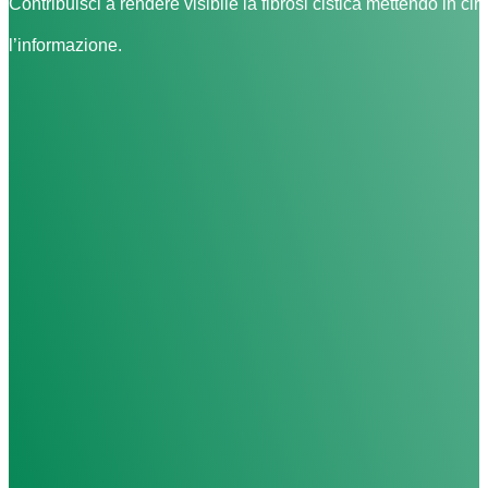
Contribuisci a rendere visibile la fibrosi cistica mettendo in cir
l’informazione.