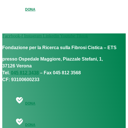
DONA
Facebook-f
Instagram
Linkedin
Youtube
Tiktok
Fondazione per la Ricerca sulla Fibrosi Cistica – ETS
presso Ospedale Maggiore, Piazzale Stefani, 1,
37126 Verona
Tel.
045 812 3438
– Fax 045 812 3568
CF: 93100600233
DONA
DONA