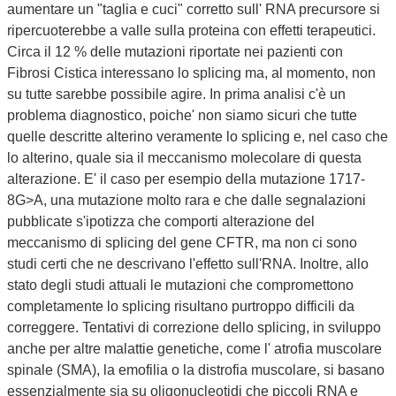
aumentare un "taglia e cuci" corretto sull' RNA precursore si
ripercuoterebbe a valle sulla proteina con effetti terapeutici.
Circa il 12 % delle mutazioni riportate nei pazienti con
Fibrosi Cistica interessano lo splicing ma, al momento, non
su tutte sarebbe possibile agire. In prima analisi c'è un
problema diagnostico, poiche' non siamo sicuri che tutte
quelle descritte alterino veramente lo splicing e, nel caso che
lo alterino, quale sia il meccanismo molecolare di questa
alterazione. E' il caso per esempio della mutazione 1717-
8G>A, una mutazione molto rara e che dalle segnalazioni
pubblicate s'ipotizza che comporti alterazione del
meccanismo di splicing del gene CFTR, ma non ci sono
studi certi che ne descrivano l'effetto sull'RNA. Inoltre, allo
stato degli studi attuali le mutazioni che compromettono
completamente lo splicing risultano purtroppo difficili da
correggere. Tentativi di correzione dello splicing, in sviluppo
anche per altre malattie genetiche, come l' atrofia muscolare
spinale (SMA), la emofilia o la distrofia muscolare, si basano
essenzialmente sia su oligonucleotidi che piccoli RNA e