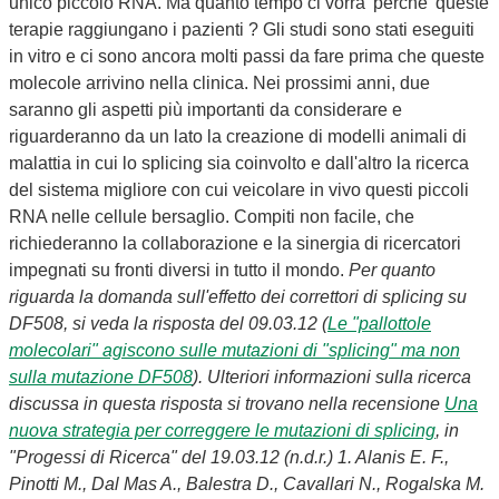
unico piccolo RNA. Ma quanto tempo ci vorra' perche' queste
terapie raggiungano i pazienti ? Gli studi sono stati eseguiti
in vitro e ci sono ancora molti passi da fare prima che queste
molecole arrivino nella clinica. Nei prossimi anni, due
saranno gli aspetti più importanti da considerare e
riguarderanno da un lato la creazione di modelli animali di
malattia in cui lo splicing sia coinvolto e dall'altro la ricerca
del sistema migliore con cui veicolare in vivo questi piccoli
RNA nelle cellule bersaglio. Compiti non facile, che
richiederanno la collaborazione e la sinergia di ricercatori
impegnati su fronti diversi in tutto il mondo.
Per quanto
riguarda la domanda sull'effetto dei correttori di splicing su
DF508, si veda la risposta del 09.03.12 (
Le "pallottole
molecolari" agiscono sulle mutazioni di "splicing" ma non
sulla mutazione DF508
). Ulteriori informazioni sulla ricerca
discussa in questa risposta si trovano nella recensione
Una
nuova strategia per correggere le mutazioni di splicing
, in
"Progessi di Ricerca" del 19.03.12 (n.d.r.)
1. Alanis E. F.,
Pinotti M., Dal Mas A., Balestra D., Cavallari N., Rogalska M.