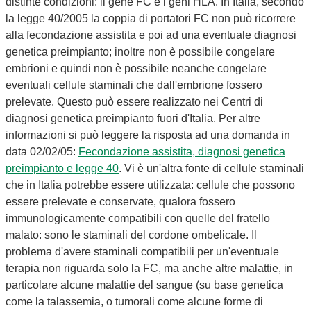
distinte condizioni: il gene FC e i geni HLA. In Italia, secondo
la legge 40/2005 la coppia di portatori FC non può ricorrere
alla fecondazione assistita e poi ad una eventuale diagnosi
genetica preimpianto; inoltre non è possibile congelare
embrioni e quindi non è possibile neanche congelare
eventuali cellule staminali che dall'embrione fossero
prelevate. Questo può essere realizzato nei Centri di
diagnosi genetica preimpianto fuori d'Italia. Per altre
informazioni si può leggere la risposta ad una domanda in
data 02/02/05:
Fecondazione assistita, diagnosi genetica
preimpianto e legge 40
. Vi è un'altra fonte di cellule staminali
che in Italia potrebbe essere utilizzata: cellule che possono
essere prelevate e conservate, qualora fossero
immunologicamente compatibili con quelle del fratello
malato: sono le staminali del cordone ombelicale. Il
problema d'avere staminali compatibili per un'eventuale
terapia non riguarda solo la FC, ma anche altre malattie, in
particolare alcune malattie del sangue (su base genetica
come la talassemia, o tumorali come alcune forme di