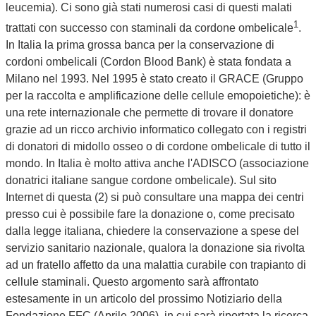
leucemia). Ci sono già stati numerosi casi di questi malati
1
trattati con successo con staminali da cordone ombelicale
.
In Italia la prima grossa banca per la conservazione di
cordoni ombelicali (Cordon Blood Bank) è stata fondata a
Milano nel 1993. Nel 1995 è stato creato il GRACE (Gruppo
per la raccolta e amplificazione delle cellule emopoietiche): è
una rete internazionale che permette di trovare il donatore
grazie ad un ricco archivio informatico collegato con i registri
di donatori di midollo osseo o di cordone ombelicale di tutto il
mondo. In Italia è molto attiva anche l'ADISCO (associazione
donatrici italiane sangue cordone ombelicale). Sul sito
Internet di questa (2) si può consultare una mappa dei centri
presso cui è possibile fare la donazione o, come precisato
dalla legge italiana, chiedere la conservazione a spese del
servizio sanitario nazionale, qualora la donazione sia rivolta
ad un fratello affetto da una malattia curabile con trapianto di
cellule staminali. Questo argomento sarà affrontato
estesamente in un articolo del prossimo Notiziario della
Fondazione FFC (Aprile 2006), in cui sarà riportata la ricerca