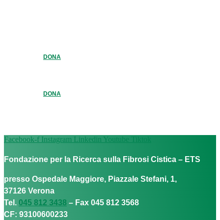
DONA
DONA
Facebook-f
Instagram
Linkedin
Youtube
Tiktok
Fondazione per la Ricerca sulla Fibrosi Cistica – ETS
presso Ospedale Maggiore, Piazzale Stefani, 1,
37126 Verona
Tel.
045 812 3438
– Fax 045 812 3568
CF: 93100600233