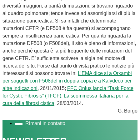
diversità maggiori, a parità di mutazioni, si trovano riguardo
al quadro polmonare; tende invece ad assomigliarsi di più la
situazione pancreatica. Si sa infatti che determinate
mutazioni CFTR (e DF508 è fra queste) si accompagnano
sempre a insufficienza pancreatica. Per quanto riguarda la
mutazione DF508 (o F508del), il sito è pieno di informazioni,
anche perché questa è la più frequente delle mutazioni del
gene CFTR. E’ sufficiente scrivere la sigla nel motore di
ricerca del sito. Forse dal punto di vista pratico le notizie più
interessanti si possono trovare in:
L’EMA dice sì a Orkambi
per soggetti con F508del in doppia copia e a Kalydeco per
altre indicazioni
, 26/11/2015;
FFC Onlus lancia “Task Force
for Cystic Fibrosis” (TFCF). La scommessa italiana per la
cura della fibrosi cistica
, 28/03/2014.
G. Borgo
Rimani in contatto