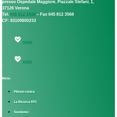
presso Ospedale Maggiore, Piazzale Stefani, 1,
37126 Verona
Tel.
045 812 3438
– Fax 045 812 3568
CF: 93100600233
DONA
DONA
Menu
Fibrosi cistica
La Ricerca FFC
Sostienici