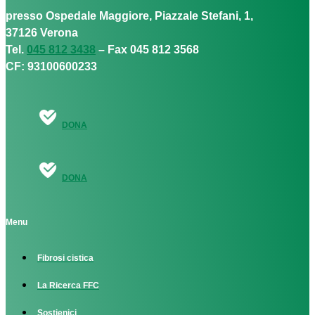
presso Ospedale Maggiore, Piazzale Stefani, 1,
37126 Verona
Tel.
045 812 3438
– Fax 045 812 3568
CF: 93100600233
DONA
DONA
Menu
Fibrosi cistica
La Ricerca FFC
Sostienici