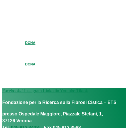
DONA
DONA
Facebook-f
Instagram
Linkedin
Youtube
Tiktok
Fondazione per la Ricerca sulla Fibrosi Cistica – ETS
presso Ospedale Maggiore, Piazzale Stefani, 1,
37126 Verona
Tel.
045 812 3438
– Fax 045 812 3568