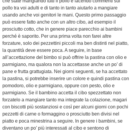
che state mangiando tutti il pollo e facendo commenti sul
pollo tra voi adulti e di tanto in tanto aiutarlo a mangiare
usando anche voi genitori le mani. Questo primo passaggio
può essere fatto anche con un altro cibo, ad esempio il
prosciutto cotto, che in genere piace parecchio ai bambini
perché è saporito. Per una prima volta non farei altre
forzature, solo dei pezzettini piccoli ma ben distinti nel piatto,
la quantità deve essere poca. A seguire, in base
all’accettazione del bimbo si può offrire la pastina con olio e
parmigiano, ma qualora non la accettasse anche un po’ di
pane e frutta grattugiata. Nei giorni seguenti, se ha accettato
la pastina, si potrebbe inserire un colore e quindi pastina con
pomodoro, olio e parmigiano, oppure con pesto, olio e
parmigiano. Se il bambino accetta il cibo spezzettato non
forzatelo a mangiare tanto ma integrate la colazione, magari
con biscotti più sostanziosi e così per alcuni giorni con pochi
pezzetti di carne o formaggino o prosciutto ben divisi nel
piatto e poca minestrina a seguire. In genere i bambini, se
diventano un po’ più interessati al cibo e sentono di