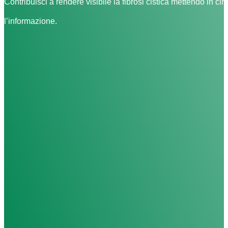
Contribuisci a rendere visibile la fibrosi cistica mettendo in cir
l’informazione.