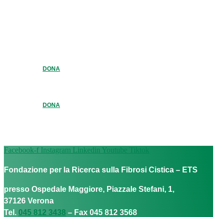
DONA
DONA
Facebook-f
Instagram
Linkedin
Youtube
Tiktok
Fondazione per la Ricerca sulla Fibrosi Cistica – ETS
presso Ospedale Maggiore, Piazzale Stefani, 1,
37126 Verona
Tel.
045 812 3438
– Fax 045 812 3568