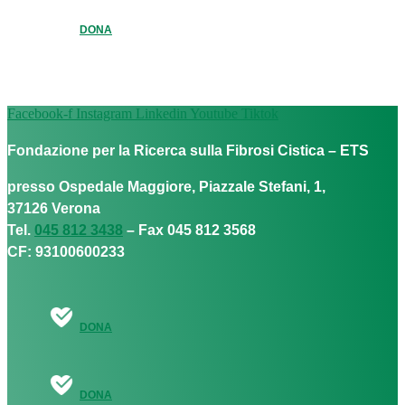
DONA
Facebook-f
Instagram
Linkedin
Youtube
Tiktok
Fondazione per la Ricerca sulla Fibrosi Cistica – ETS
presso Ospedale Maggiore, Piazzale Stefani, 1,
37126 Verona
Tel.
045 812 3438
– Fax 045 812 3568
CF: 93100600233
DONA
DONA