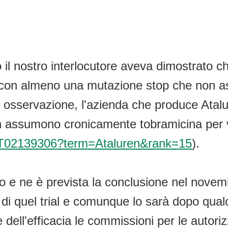
nto il nostro interlocutore aveva dimostrato 
FC con almeno una mutazione stop che non 
 osservazione, l'azienda che produce Atalur
n assumono cronicamente tobramicina per v
/NCT02139306?term=Ataluren&rank=15
).
nno e ne è prevista la conclusione nel nove
di quel trial e comunque lo sarà dopo qual
e dell'efficacia le commissioni per le autor