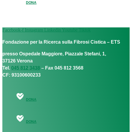
DONA
Facebook-f
Instagram
Linkedin
Youtube
Tiktok
Fondazione per la Ricerca sulla Fibrosi Cistica – ETS
presso Ospedale Maggiore, Piazzale Stefani, 1,
37126 Verona
Tel.
045 812 3438
– Fax 045 812 3568
CF: 93100600233
DONA
DONA