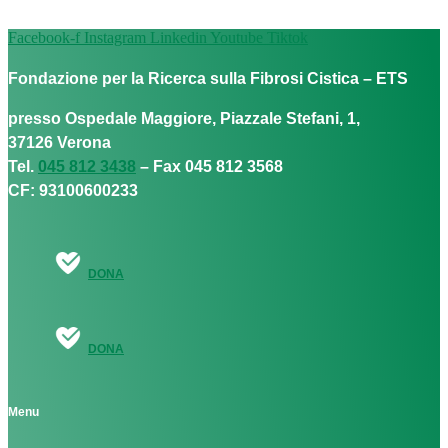
Facebook-f
Instagram
Linkedin
Youtube
Tiktok
Fondazione per la Ricerca sulla Fibrosi Cistica – ETS
presso Ospedale Maggiore, Piazzale Stefani, 1,
37126 Verona
Tel.
045 812 3438
– Fax 045 812 3568
CF: 93100600233
DONA
DONA
Menu