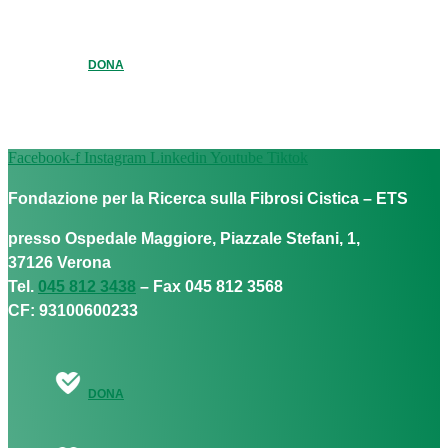
DONA
Facebook-f
Instagram
Linkedin
Youtube
Tiktok
Fondazione per la Ricerca sulla Fibrosi Cistica – ETS
presso Ospedale Maggiore, Piazzale Stefani, 1,
37126 Verona
Tel.
045 812 3438
– Fax 045 812 3568
CF: 93100600233
DONA