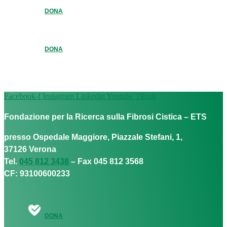
DONA
DONA
Facebook-f
Instagram
Linkedin
Youtube
Tiktok
Fondazione per la Ricerca sulla Fibrosi Cistica – ETS
presso Ospedale Maggiore, Piazzale Stefani, 1,
37126 Verona
Tel.
045 812 3438
– Fax 045 812 3568
CF: 93100600233
DONA