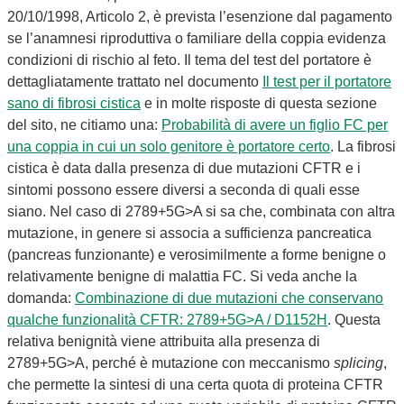
20/10/1998, Articolo 2, è prevista l’esenzione dal pagamento
se l’anamnesi riproduttiva o familiare della coppia evidenza
condizioni di rischio al feto. Il tema del test del portatore è
dettagliatamente trattato nel documento
Il test per il portatore
sano di fibrosi cistica
e in molte risposte di questa sezione
del sito, ne citiamo una:
Probabilità di avere un figlio FC per
una coppia in cui un solo genitore è portatore certo
. La fibrosi
cistica è data dalla presenza di due mutazioni CFTR e i
sintomi possono essere diversi a seconda di quali esse
siano. Nel caso di 2789+5G>A si sa che, combinata con altra
mutazione, in genere si associa a sufficienza pancreatica
(pancreas funzionante) e verosimilmente a forme benigne o
relativamente benigne di malattia FC. Si veda anche la
domanda:
Combinazione di due mutazioni che conservano
qualche funzionalità CFTR: 2789+5G>A / D1152H
. Questa
relativa benignità viene attribuita alla presenza di
2789+5G>A, perché è mutazione con meccanismo
splicing
,
che permette la sintesi di una certa quota di proteina CFTR