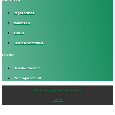
Altri siti FFC
Regali solidali
Mondo FFC
1 su 30
Lasciti testamentari
Link utili
Diventa volontario
Campagna 5x1000
Privacy Policy | Informativa cookie
Credits