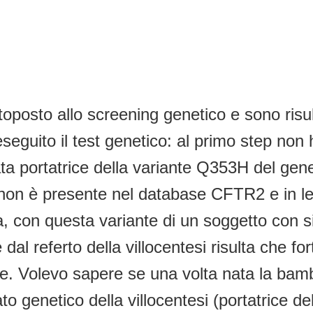
posto allo screening genetico e sono risult
guito il test genetico: al primo step non 
tata portatrice della variante Q353H del ge
e non è presente nel database CFTR2 e in le
a, con questa variante di un soggetto con sin
l referto della villocentesi risulta che fo
. Volevo sapere se una volta nata la bambin
ato genetico della villocentesi (portatrice 