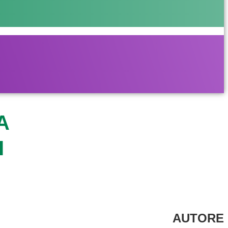
A
I
AUTORE