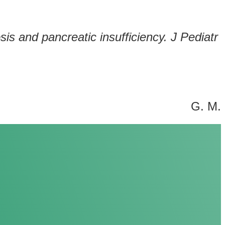
osis and pancreatic insufficiency. J Pediatr
G. M.