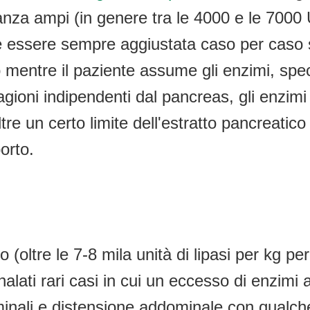
anza ampi (in genere tra le 4000 e le 7000 
essere sempre aggiustata caso per caso sul
mentre il paziente assume gli enzimi, specie
ragioni indipendenti dal pancreas, gli enzi
e un certo limite dell'estratto pancreatico n
orto.
(oltre le 7-8 mila unità di lipasi per kg p
egnalati rari casi in cui un eccesso di enzi
inali e distensione addominale con qualche 