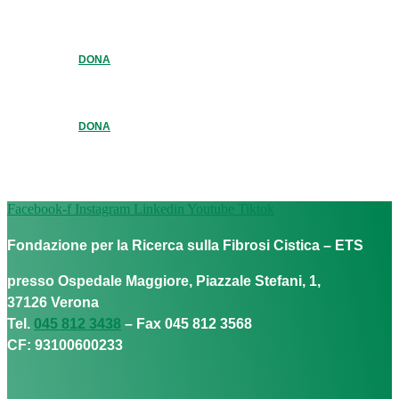
DONA
DONA
Facebook-f
Instagram
Linkedin
Youtube
Tiktok
Fondazione per la Ricerca sulla Fibrosi Cistica – ETS
presso Ospedale Maggiore, Piazzale Stefani, 1,
37126 Verona
Tel.
045 812 3438
– Fax 045 812 3568
CF: 93100600233