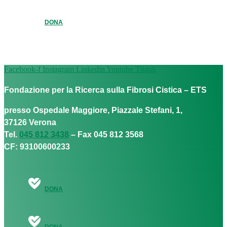
DONA
Facebook-f
Instagram
Linkedin
Youtube
Tiktok
Fondazione per la Ricerca sulla Fibrosi Cistica – ETS
presso Ospedale Maggiore, Piazzale Stefani, 1,
37126 Verona
Tel.
045 812 3438
– Fax 045 812 3568
CF: 93100600233
DONA
DONA