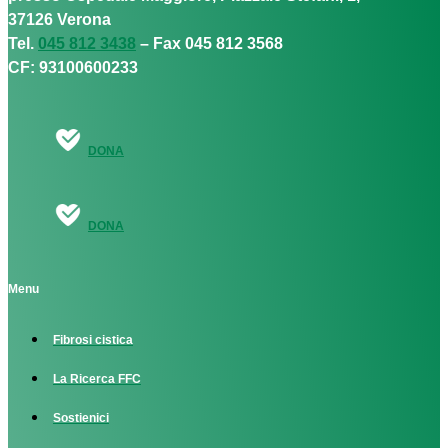
37126 Verona
Tel.
045 812 3438
– Fax 045 812 3568
CF: 93100600233
DONA
DONA
Menu
Fibrosi cistica
La Ricerca FFC
Sostienici