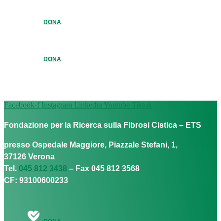
DONA
DONA
Facebook-f
Instagram
Linkedin
Youtube
Tiktok
Fondazione per la Ricerca sulla Fibrosi Cistica – ETS
presso Ospedale Maggiore, Piazzale Stefani, 1,
37126 Verona
Tel.
045 812 3438
– Fax 045 812 3568
CF: 93100600233