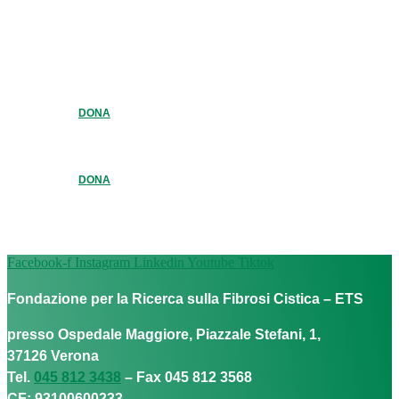
DONA
DONA
Facebook-f
Instagram
Linkedin
Youtube
Tiktok
Fondazione per la Ricerca sulla Fibrosi Cistica – ETS
presso Ospedale Maggiore, Piazzale Stefani, 1,
37126 Verona
Tel.
045 812 3438
– Fax 045 812 3568
CF: 93100600233