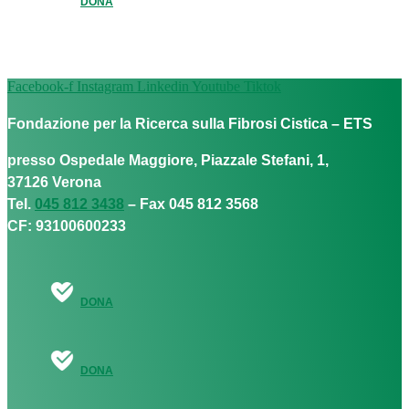
DONA
Facebook-f
Instagram
Linkedin
Youtube
Tiktok
Fondazione per la Ricerca sulla Fibrosi Cistica – ETS
presso Ospedale Maggiore, Piazzale Stefani, 1,
37126 Verona
Tel.
045 812 3438
– Fax 045 812 3568
CF: 93100600233
DONA
DONA