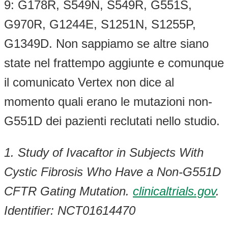
9: G178R, S549N, S549R, G551S,
G970R, G1244E, S1251N, S1255P,
G1349D. Non sappiamo se altre siano
state nel frattempo aggiunte e comunque
il comunicato Vertex non dice al
momento quali erano le mutazioni non-
G551D dei pazienti reclutati nello studio.
1. Study of Ivacaftor in Subjects With
Cystic Fibrosis Who Have a Non-G551D
CFTR Gating Mutation.
clinicaltrials.gov
.
Identifier: NCT01614470