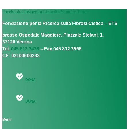
Facebook-f
Instagram
Linkedin
Youtube
Tiktok
Fondazione per la Ricerca sulla Fibrosi Cistica – ETS
presso Ospedale Maggiore, Piazzale Stefani, 1,
37126 Verona
Tel.
045 812 3438
– Fax 045 812 3568
CF: 93100600233
DONA
DONA
Menu