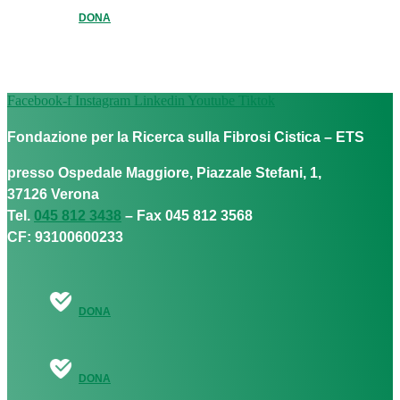
DONA
Facebook-f
Instagram
Linkedin
Youtube
Tiktok
Fondazione per la Ricerca sulla Fibrosi Cistica – ETS
presso Ospedale Maggiore, Piazzale Stefani, 1,
37126 Verona
Tel.
045 812 3438
– Fax 045 812 3568
CF: 93100600233
DONA
DONA