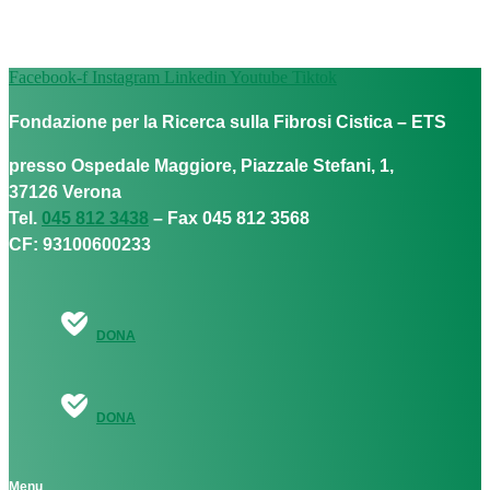
Facebook-f
Instagram
Linkedin
Youtube
Tiktok
Fondazione per la Ricerca sulla Fibrosi Cistica – ETS
presso Ospedale Maggiore, Piazzale Stefani, 1,
37126 Verona
Tel.
045 812 3438
– Fax 045 812 3568
CF: 93100600233
DONA
DONA
Menu