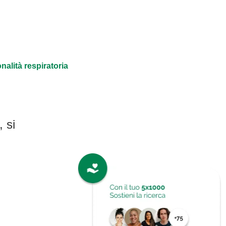
alità respiratoria
 si