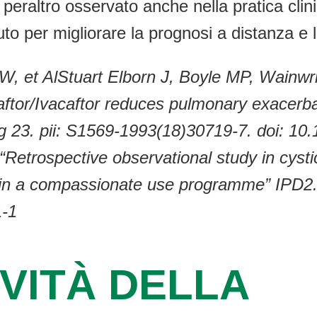
i, peraltro osservato anche nella pratica cli
 per migliorare la prognosi a distanza e l’
 et AlStuart Elborn J, Boyle MP, Wainwri
r/Ivacaftor reduces pulmonary exacerbation
 23. pii: S1569-1993(18)30719-7. doi: 10.1
. “Retrospective observational study in cyst
r in a compassionate use programme” IPD2.
1-1
VITÀ DELLA