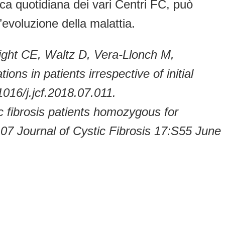
nica quotidiana dei vari Centri FC, può
evoluzione della malattia.
ght CE, Waltz D, Vera-Llonch M,
s in patients irrespective of initial
016/j.jcf.2018.07.011.
ic fibrosis patients homozygous for
07 Journal of Cystic Fibrosis 17:S55 June