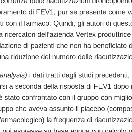
orrenza delle riacutizzazioni broncopolmo
lioramento di FEV1, pur se presente come va
ti con il farmaco. Quindi, gli autori di ques
ricercatori dell’azienda Vertex produttrice 
olazione di pazienti che non ha beneficiato de
na riduzione del numero delle riacutizzazi
analysis)
i dati tratti dagli studi precedenti
rsi a seconda della risposta di FEV1 dopo i 
 stato confrontato con il gruppo con migli
gruppo che aveva assunto il placebo (compo
armacologico) la frequenza di riacutizzazion
 poi espresse su base annua con calcolo p