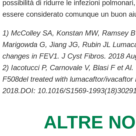
possibilità di ridurre le infezioni polmonar
essere considerato comunque un buon aiuto
1) McColley SA, Konstan MW, Ramsey BW,
Marigowda G, Jiang JG, Rubin JL Lumacafto
changes in FEV1. J Cyst Fibros. 2018 Aug
2) Iacotucci P, Carnovale V, Blasi F et Al
F508del treated with lumacaftor/ivacafto
2018.DOI: 10.1016/S1569-1993(18)3029
ALTRE NO