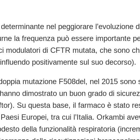
e determinante nel peggiorare l’evoluzione d
urne la frequenza può essere importante per
maci modulatori di CFTR mutata, che sono c
influendo positivamente sul suo decorso).
 doppia mutazione F508del, nel 2015 sono stat
no dimostrato un buon grado di sicurezza 
. Su questa base, il farmaco è stato reso 
 Paesi Europei, tra cui l’Italia. Orkambi a
esto della funzionalità respiratoria (incr