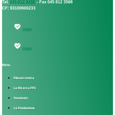
Tel.
045 812 3438
– Fax 045 812 3568
CF: 93100600233
DONA
DONA
Menu
Fibrosi cistica
La Ricerca FFC
Sostienici
La Fondazione