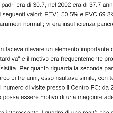
i padri era di 30.7, nel 2002 era di 37.7 ann
ai seguenti valori: FEV1 50.5% e FVC 69.8% r
rametri normali; vi era insufficienza pancre
ri faceva rilevare un elemento importante di 
ardiva” e il motivo era frequentemente propr
stita. Per quanto riguarda la seconda parte
co di tre anni, esso risultava simile, con te
 numero di visite presso il Centro FC: da 2
lio possa essere motivo di una maggiore ade
a interessante il quadro di una realtà che