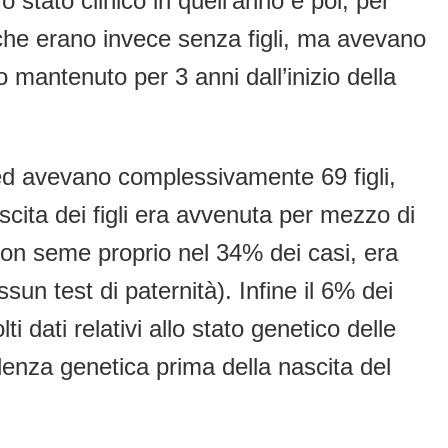
oro stato clinico in quell’anno e poi, per
C che erano invece senza figli, ma avevano
o mantenuto per 3 anni dall’inizio della
ed avevano complessivamente 69 figli,
ascita dei figli era avvenuta per mezzo di
con seme proprio nel 34% dei casi, era
sun test di paternità). Infine il 6% dei
dati relativi allo stato genetico delle
enza genetica prima della nascita del