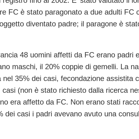
el registro fino al 2002. E’ stato valutato il l
 padre FC è stato paragonato a due adulti F
 soggetto diventato padre; il paragone è stat
ancia 48 uomini affetti da FC erano padri 
 erano maschi, il 20% coppie di gemelli. La n
 nel 35% dei casi, fecondazione assistita 
 casi (non è stato richiesto dalla ricerca nes
era affetto da FC. Non erano stati raccolti 
% dei casi i padri avevano avuto una consul