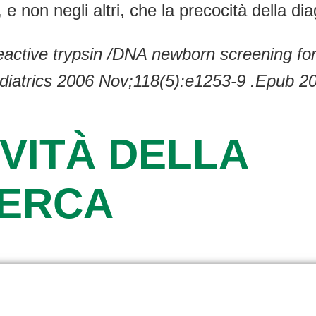
, e non negli altri, che la precocità della di
active trypsin /DNA newborn screening for 
diatrics 2006 Nov;118(5):e1253-9 .Epub 2
VITÀ DELLA
CERCA