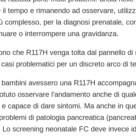
il tempo e rimanendo ad osservare, utilizzo
più complesso, per la diagnosi prenatale, c
nuare o interrompere una gravidanza.
ngono che R117H venga tolta dal pannello di
 casi problematici per un discreto arco di t
 9 i bambini avessero una R117H accompagna
 potuto osservare l’andamento anche di q
e e capace di dare sintomi. Ma anche in que
: problemi di patologia pancreatica (pancreat
à. Lo screening neonatale FC deve invece ide