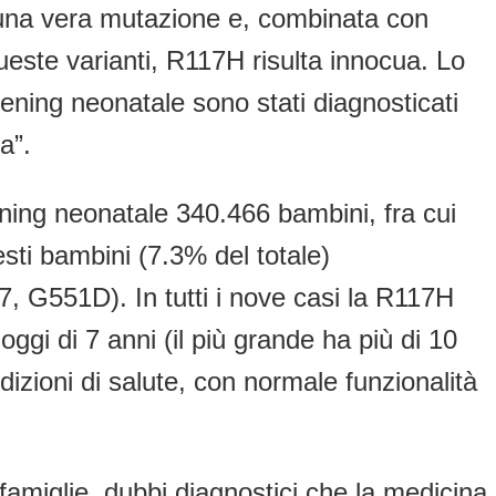
 una vera mutazione e, combinata con
ueste varianti, R117H risulta innocua. Lo
ening neonatale sono stati diagnosticati
a”.
ening neonatale 340.466 bambini, fra cui
sti bambini (7.3% del totale)
G551D). In tutti i nove casi la R117H
gi di 7 anni (il più grande ha più di 10
ndizioni di salute, con normale funzionalità
famiglie, dubbi diagnostici che la medicina