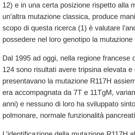
12) e in una certa posizione rispetto al
un’altra mutazione classica, produce manif
scopo di questa ricerca (1) è valutare l’a
possedere nel loro genotipo la mutazione
Dal 1995 ad oggi, nella regione francese 
124 sono risultati avere tripsina elevata
presentavano la mutazione R117H assieme
era accompagnata da 7T e 11TgM, varianti 
anni) e nessuno di loro ha sviluppato sintom
polmonare, normale funzionalità pancreatica
L’identificazione della mutazione R117H al