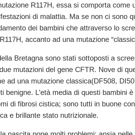
la mutazione R117H, essa si comporta come
estazioni di malattia. Ma se non ci sono q
ndamento dei bambini che attraverso lo scre
 R117H, accanto ad una mutazione “classic
della Bretagna sono stati sottoposti a scre
 e due mutazioni del gene CFTR. Nove di que
 ad una mutazione classica(DF508, DI507, 
benigne. L’età media di questi bambini è og
i di fibrosi cistica; sono tutti in buone co
 e brillante stato nutrizionale.
la nascita pone molti problemi: ansia nelle 