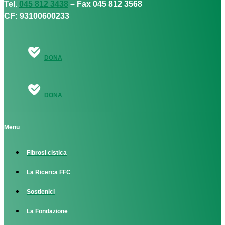
Tel.
045 812 3438
– Fax 045 812 3568
CF: 93100600233
DONA
DONA
Menu
Fibrosi cistica
La Ricerca FFC
Sostienici
La Fondazione