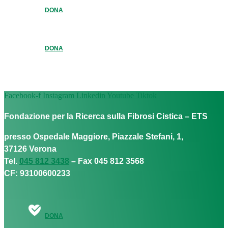
DONA
DONA
Facebook-f
Instagram
Linkedin
Youtube
Tiktok
Fondazione per la Ricerca sulla Fibrosi Cistica – ETS
presso Ospedale Maggiore, Piazzale Stefani, 1,
37126 Verona
Tel.
045 812 3438
– Fax 045 812 3568
CF: 93100600233
DONA