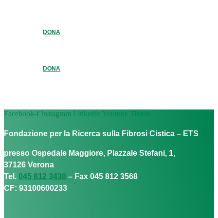
DONA
DONA
Facebook-f
Instagram
Linkedin
Youtube
Tiktok
Fondazione per la Ricerca sulla Fibrosi Cistica – ETS
presso Ospedale Maggiore, Piazzale Stefani, 1,
37126 Verona
Tel.
045 812 3438
– Fax 045 812 3568
CF: 93100600233