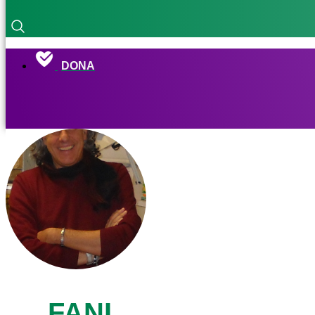
DONA
FANI