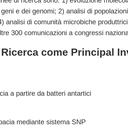
i linee di ricerca sono: 1) evoluzione moleco
 geni e dei genomi; 2) analisi di popolazion
4) analisi di comunità microbiche produttrici d
ltre 300 comunicazioni a congressi nazional
C Ricerca come Principal I
a a partire da batteri antartici
cepacia mediante sistema SNP