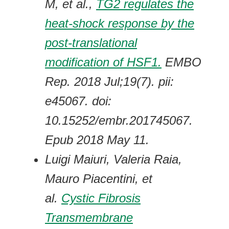
M, et al.,
TG2 regulates the
heat-shock response by the
post-translational
modification of HSF1.
EMBO
Rep. 2018 Jul;19(7). pii:
e45067. doi:
10.15252/embr.201745067.
Epub 2018 May 11.
Luigi Maiuri, Valeria Raia,
Mauro Piacentini, et
al.
Cystic Fibrosis
Transmembrane