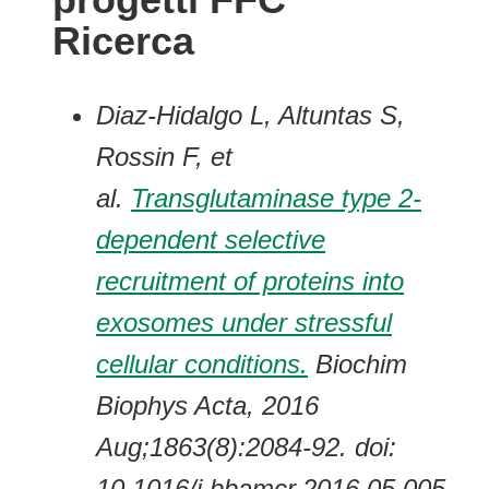
Ricerca
Diaz-Hidalgo L, Altuntas S,
Rossin F, et
al.
Transglutaminase type 2-
dependent selective
recruitment of proteins into
exosomes under stressful
cellular conditions.
Biochim
Biophys Acta, 2016
Aug;1863(8):2084-92. doi:
10.1016/j.bbamcr.2016.05.005.