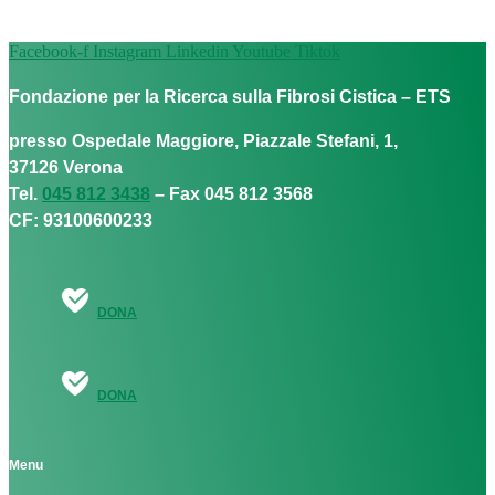
Facebook-f
Instagram
Linkedin
Youtube
Tiktok
Fondazione per la Ricerca sulla Fibrosi Cistica – ETS
presso Ospedale Maggiore, Piazzale Stefani, 1,
37126 Verona
Tel.
045 812 3438
– Fax 045 812 3568
CF: 93100600233
DONA
DONA
Menu