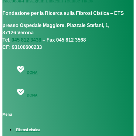
Facebook-f
Instagram
Linkedin
Youtube
Tiktok
Fondazione per la Ricerca sulla Fibrosi Cistica – ETS
presso Ospedale Maggiore, Piazzale Stefani, 1,
37126 Verona
Tel.
045 812 3438
– Fax 045 812 3568
CF: 93100600233
DONA
DONA
Menu
Fibrosi cistica