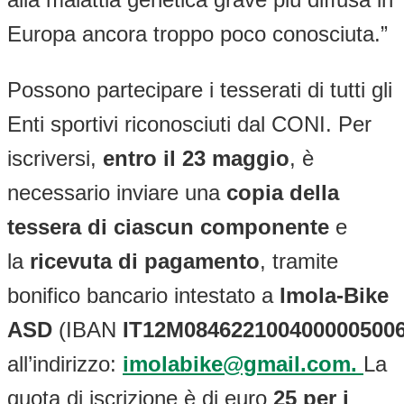
Europa ancora troppo poco conosciuta.”
Possono partecipare i tesserati di tutti gli
Enti sportivi riconosciuti dal CONI. Per
iscriversi,
entro il 23 maggio
, è
necessario inviare una
copia della
tessera di ciascun componente
e
la
ricevuta di pagamento
, tramite
bonifico bancario intestato a
Imola-Bike
ASD
(IBAN
IT12M084622100400000500
all’indirizzo:
imolabike@gmail.com
.
La
quota di iscrizione è di euro
25 per i