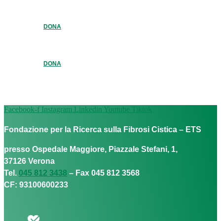
DONA
DONA
Facebook-f
Instagram
Linkedin
Youtube
Tiktok
Fondazione per la Ricerca sulla Fibrosi Cistica – ETS
presso Ospedale Maggiore, Piazzale Stefani, 1,
37126 Verona
Tel.
045 812 3438
– Fax 045 812 3568
CF: 93100600233