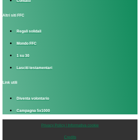
Contatti
Altri siti FFC
Regali solidali
Mondo FFC
1 su 30
Lasciti testamentari
Link utili
Diventa volontario
Campagna 5x1000
Privacy Policy | Informativa cookie
Credits