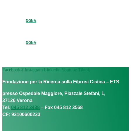
DONA
DONA
Facebook-f
Instagram
Linkedin
Youtube
Tiktok
Fondazione per la Ricerca sulla Fibrosi Cistica – ETS
presso Ospedale Maggiore, Piazzale Stefani, 1,
37126 Verona
Tel.
045 812 3438
– Fax 045 812 3568
CF: 93100600233