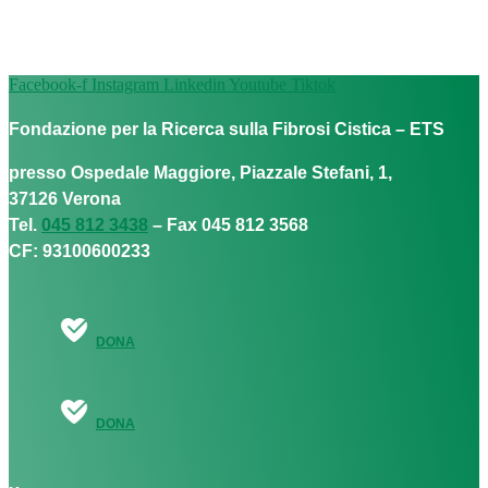
Facebook-f
Instagram
Linkedin
Youtube
Tiktok
Fondazione per la Ricerca sulla Fibrosi Cistica – ETS
presso Ospedale Maggiore, Piazzale Stefani, 1,
37126 Verona
Tel.
045 812 3438
– Fax 045 812 3568
CF: 93100600233
DONA
DONA