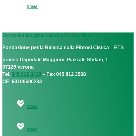
DONA
Facebook-f
Instagram
Linkedin
Youtube
Tiktok
Fondazione per la Ricerca sulla Fibrosi Cistica – ETS
presso Ospedale Maggiore, Piazzale Stefani, 1,
37126 Verona
Tel.
045 812 3438
– Fax 045 812 3568
CF: 93100600233
DONA
DONA